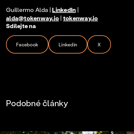
Guillermo Alda |
LinkedIn
|
alda@tokenway.io
|
tokenway.io
Sdílejte na
Facebook
Linkedin
X
Podobné články