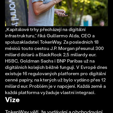
„Kapitálové trhy přecházejí na digitální
infrastrukturu,“ říká Guillermo Alda, CEO a
spoluzakladatel TokenWay. Za posledních 18
měsíců touto cestou J.P. Morgan přesunul 300
miliard dolarů a BlackRock 2,5 miliardy eur.
HSBC, Goldman Sachs i BNP Paribas už na
digitálních kolejích běžně fungují. V Evropě dnes
existuje 16 regulovaných platforem pro digitální
cenné papíry, na kterých už bylo vydáno přes 12
miliard eur. Problém je v napojení. Každá země a
každá platforma vyžaduje vlastní integraci.
Vize
TokenWay věří, že vydávání a obchodování