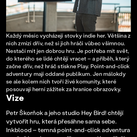
Každý měsíc vycházejí stovky indie her. Většina z
nich zmizí dřív, než si jich hráči vůbec všimnou.
Nestačí mít jen dobrou hru. Je potřeba mít svět,
do kterého se lidé chtějí vracet – a příběh, který
začne dřív, než hráč stiskne Play. Point-and-click
adventury mají oddané publikum. Jen málokdy
se ale kolem nich tvoří živé komunity, které
posouvají herní zážitek za hranice obrazovky.
Vize
Petr Škorňok a jeho studio Hey Bird! chtějí
vytvořit hru, která přesáhne sama sebe.
Inkblood – temná point-and-click adventura