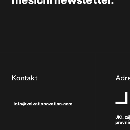
Kontakt
Adr
info@velvetinnovation.com
JIC, z
právni