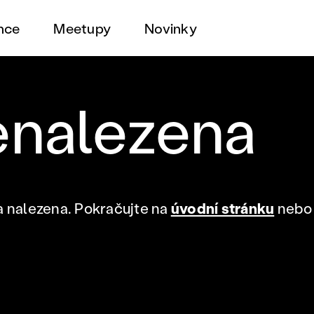
nce
Meetupy
Novinky
enalezena
a nalezena. Pokračujte na
úvodní stránku
nebo 