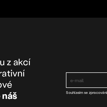
u z akcí
rativní
ové
 náš
Souhlasím se zpracová