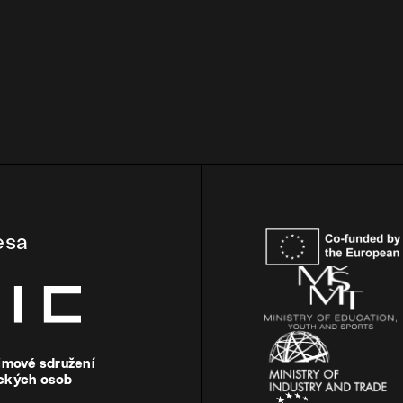
esa
ájmové sdružení
ckých osob