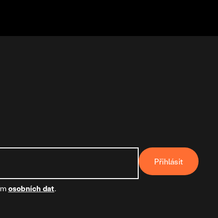
Přihlásit
ním
osobních dat
.