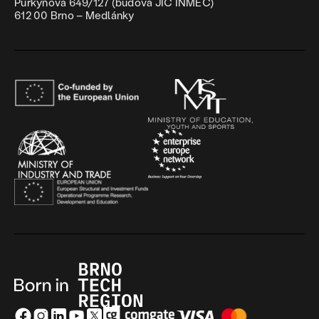
Purkyňova 649/127 (budova JIC INMEC)
612 00 Brno – Medlánky