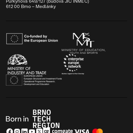
Purkyňova 649/127 (budova JIC INMEC)
612 00 Brno – Medlánky