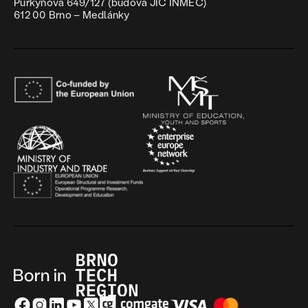
Purkyňova 649/127 (budova JIC INMEC)
612 00 Brno – Medlánky