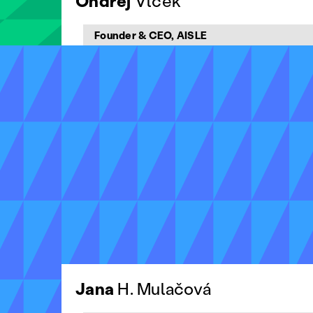
Ondřej
Vlček
Founder & CEO, AISLE
Jana
H. Mulačová