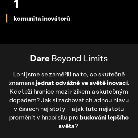
1
komunita inovátorů
Dare
Beyond Limits
Loni jsme se zaměřili na to, co skutečně
znamená
jednat odvážně ve světě inovací
.
Kde leží hranice mezi rizikem a skutečným
dopadem? Jak si zachovat chladnou hlavu
v časech nejistoty – a jak tuto nejistotu
proměnit v hnací sílu pro
budování lepšího
světa
?