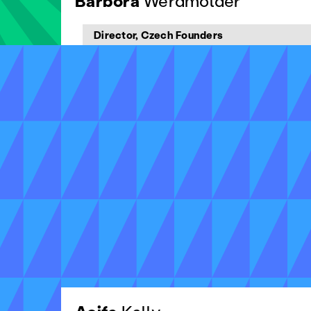
Barbora
Werdmölder
Director, Czech Founders