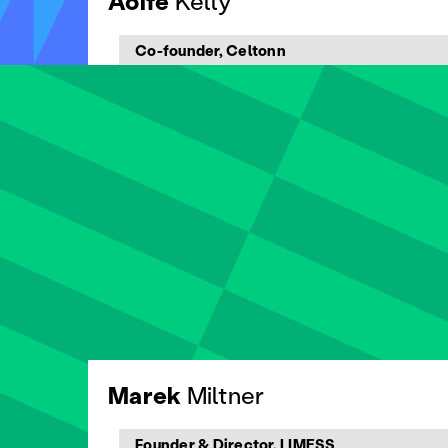
Aoife
Kelly
Co-founder, Celtonn
Marek
Miltner
Founder & Director, LIMESS