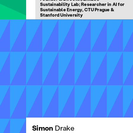
Sustainability Lab; Researcher in AI for
Sustainable Energy, CTU Prague &
Stanford University
Simon
Drake