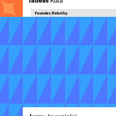
Tadeáš
Kula
Founder, Reknihy