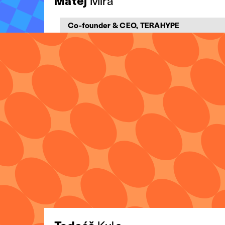
Matěj
Mira
Co-founder & CEO, TERAHYPE