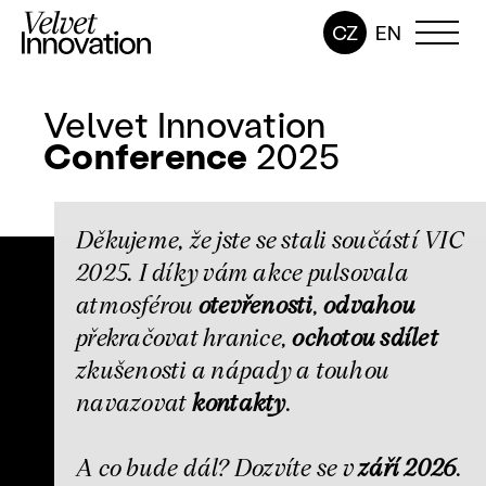
13
11
2025
Brno
CZ
EN
Velvet Innovation
Conference
2025
Děkujeme, že jste se stali součástí VIC
2025. I díky vám akce pulsovala
atmosférou
otevřenosti
,
odvahou
překračovat hranice,
ochotou sdílet
zkušenosti a nápady a touhou
navazovat
kontakty
.
A co bude dál? Dozvíte se v
září 2026
.