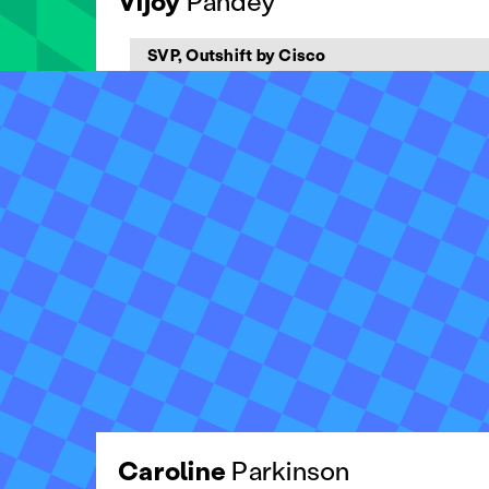
Vijoy
Pandey
SVP, Outshift by Cisco
Caroline
Parkinson