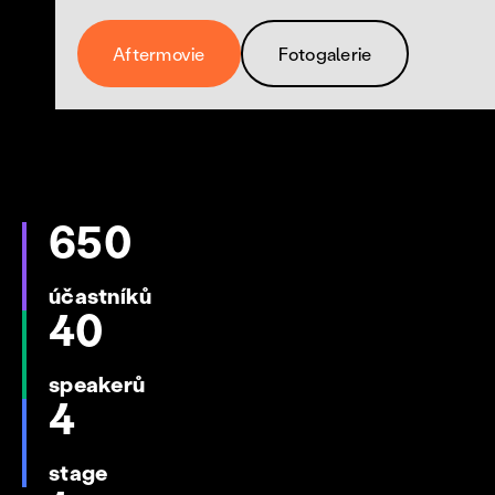
Aftermovie
Fotogalerie
650
účastníků
40
speakerů
4
stage