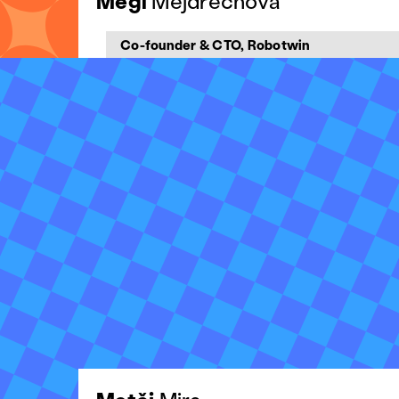
Megi
Mejdrechová
Co-founder & CTO, Robotwin